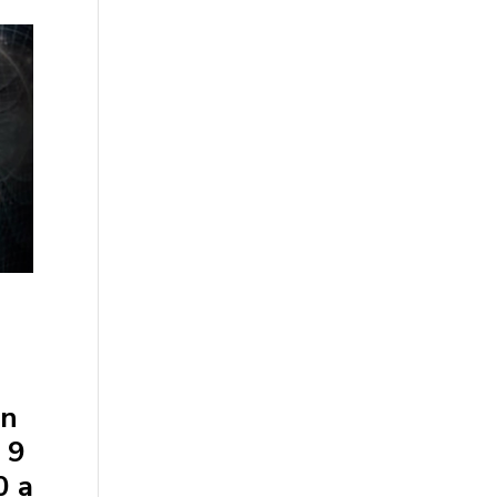
on
 9
0 a