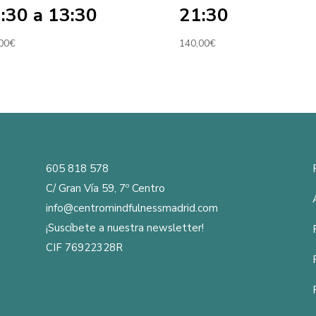
:30 a 13:30
21:30
00
€
140,00
€
605 818 578
C/ Gran Vía 59, 7º Centro
info@centromindfulnessmadrid.com
¡Suscíbete a nuestra newsletter!
CIF 76922328R