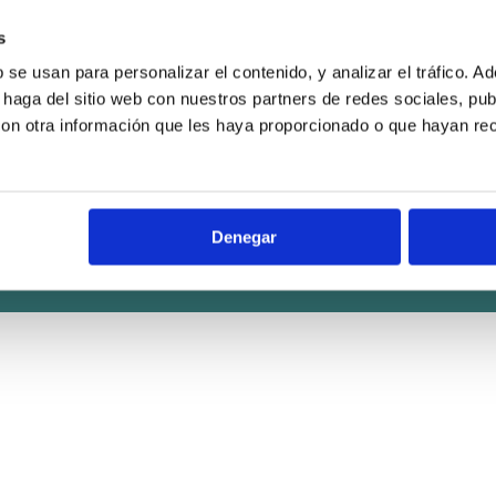
info@centromindfulnessmadrid.com
s
¡Suscíbete a nuestra newsletter!
b se usan para personalizar el contenido, y analizar el tráfico.
CIF 76922328R
haga del sitio web con nuestros partners de redes sociales, publ
n otra información que les haya proporcionado o que hayan reco
.
Denegar