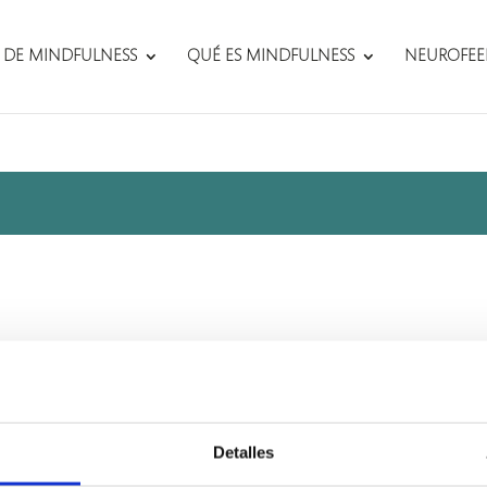
 DE MINDFULNESS
QUÉ ES MINDFULNESS
NEUROFEE
Detalles
605 818 578
C/ Gran Vía 59, 7º Centro